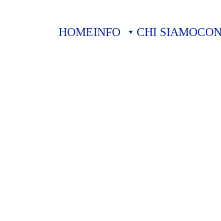
HOME
INFO
CHI SIAMO
CON
CUN
CULTURE
APPROFONDIMENTI
CUN Sicilia
5/21/2026
11 min read